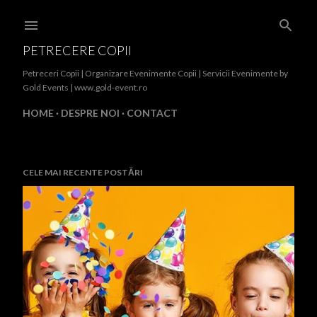
Treceți la conținutul principal
PETRECERE COPII
Petreceri Copii | Organizare Evenimente Copii | Servicii Evenimente by
Gold Events | www.gold-event.ro
HOME
DESPRE NOI
CONTACT
CELE MAI RECENTE POSTĂRI
P
o
s
t
ă