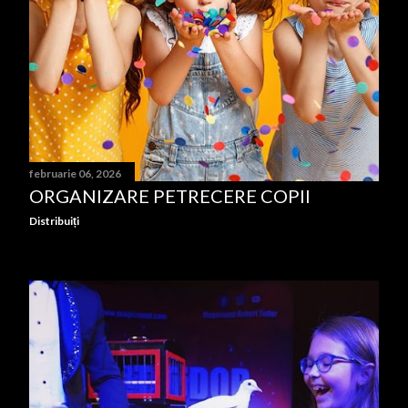
r
i
februarie 06, 2026
ORGANIZARE PETRECERE COPII
Distribuiți